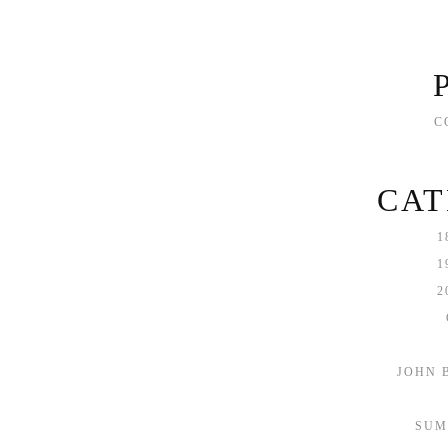
C
CAT
1
1
2
JOHN 
SUM