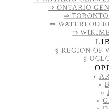
⇒ ONTARIO GE
⇒ TORONTO
⇒ WATERLOO R
⇒ WIKIM
LI
§
REGION OF 
§ OCL
OP
»
A
»
»
»
G
»
D