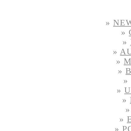
»
NE
»
»
»
A
»
M
»
»
U
»
»
»
P