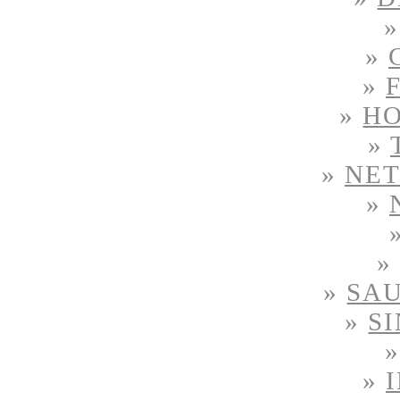
»
»
»
H
»
»
NE
»
»
»
SAU
»
S
»