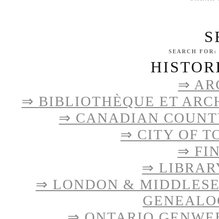
S
SEARCH FOR:
HISTOR
⇒ AR
⇒ BIBLIOTHÈQUE ET ARC
⇒ CANADIAN COUNTY
⇒ CITY OF 
⇒ FI
⇒ LIBRAR
⇒ LONDON & MIDDLES
GENEALO
⇒ ONTARIO GENWE