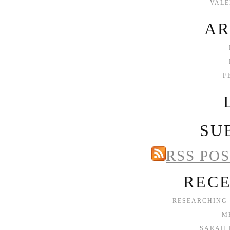
VAL
AR
F
SU
RSS PO
RECE
RESEARCHING
M
SARAH