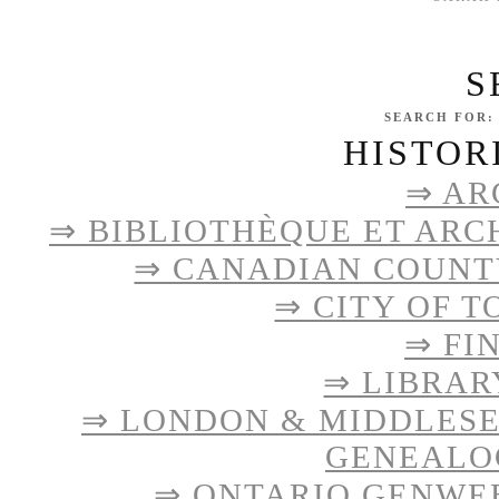
S
SEARCH FOR:
HISTOR
⇒ AR
⇒ BIBLIOTHÈQUE ET ARC
⇒ CANADIAN COUNTY
⇒ CITY OF 
⇒ FI
⇒ LIBRAR
⇒ LONDON & MIDDLES
GENEALO
⇒ ONTARIO GENWE