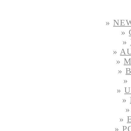
»
NE
»
»
»
A
»
M
»
»
U
»
»
»
P