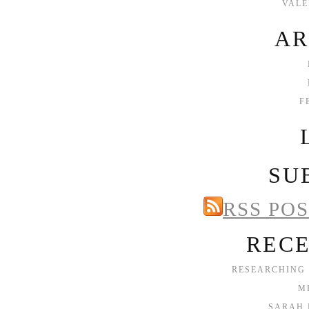
VAL
AR
F
SU
RSS PO
RECE
RESEARCHING
M
SARAH