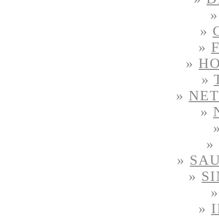
»
»
»
H
»
»
NE
»
»
»
SAU
»
S
»