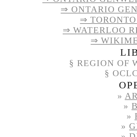
⇒ ONTARIO GE
⇒ TORONTO
⇒ WATERLOO R
⇒ WIKIM
LI
§
REGION OF 
§ OCL
OP
»
A
»
»
»
G
»
D