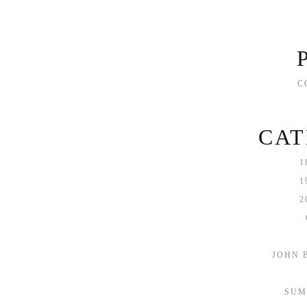
C
CAT
1
1
2
JOHN 
SUM