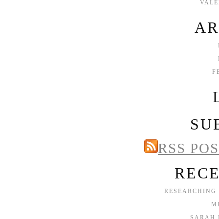
VAL
AR
F
SU
RSS PO
RECE
RESEARCHING
M
SARAH