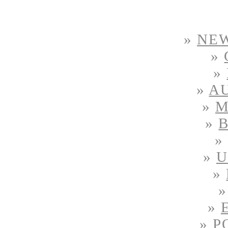
»
NE
»
»
»
A
»
M
»
»
U
»
»
»
P