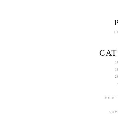
C
CAT
1
1
2
JOHN 
SUM