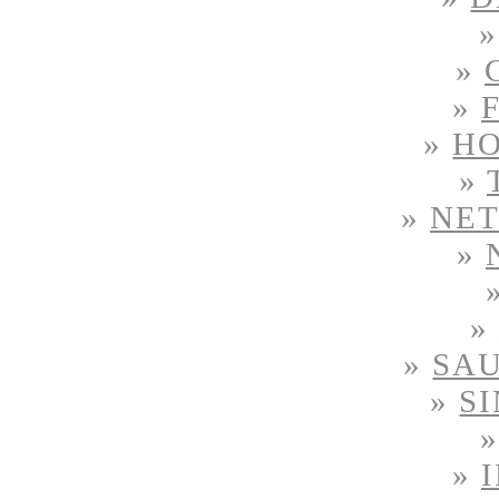
»
»
»
H
»
»
NE
»
»
»
SAU
»
S
»