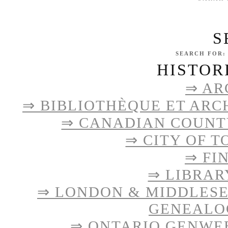
S
SEARCH FOR:
HISTOR
⇒ AR
⇒ BIBLIOTHÈQUE ET ARC
⇒ CANADIAN COUNTY
⇒ CITY OF 
⇒ FI
⇒ LIBRAR
⇒ LONDON & MIDDLES
GENEALO
⇒ ONTARIO GENWE