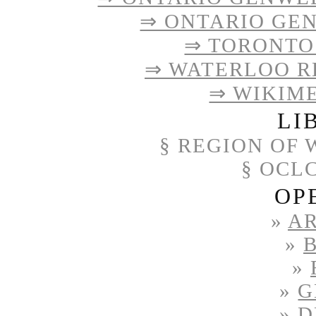
⇒ ONTARIO GE
⇒ TORONTO
⇒ WATERLOO R
⇒ WIKIM
LI
§
REGION OF 
§ OCL
OP
»
A
»
»
»
G
»
D